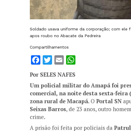
Soldado usava uniforme da corporação; com ele 
apos roubo no Abacate da Pedreira
Compartilhamentos
Facebook
Twitter
Email
WhatsApp
Por SELES NAFES
Um policial militar do Amapá foi pre
comercial, na noite desta sexta-feira 
zona rural de Macapá
. O
Portal SN
apu
Seixas Barros
, de 23 anos, outro home
crime.
A prisão foi feita por policiais da
Patru