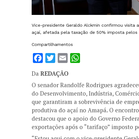
Vice-presidente Geraldo Alckmin confirmou visita
açaí, afetada pela taxação de 50% imposta pelos
Compartilhamentos
Facebook
Twitter
Email
WhatsApp
Da
REDAÇÃO
O senador Randolfe Rodrigues agradeceu
do Desenvolvimento, Indústria, Comércio
que garantiram a sobrevivência de empr
produtiva do açaí no Amapá. O encontro
destacou que o apoio do Governo Federal
exportações após o “tarifaço” imposto p
“Estou aqui com o vice-presidente Gera