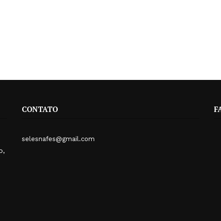
CONTATO
F
selesnafes@gmail.com
o,