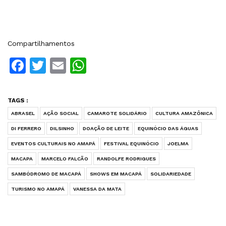
Compartilhamentos
Facebook
Twitter
Email
WhatsApp
TAGS :
ABRASEL
AÇÃO SOCIAL
CAMAROTE SOLIDÁRIO
CULTURA AMAZÔNICA
DI FERRERO
DILSINHO
DOAÇÃO DE LEITE
EQUINÓCIO DAS ÁGUAS
EVENTOS CULTURAIS NO AMAPÁ
FESTIVAL EQUINÓCIO
JOELMA
MACAPA
MARCELO FALCÃO
RANDOLFE RODRIGUES
SAMBÓDROMO DE MACAPÁ
SHOWS EM MACAPÁ
SOLIDARIEDADE
TURISMO NO AMAPÁ
VANESSA DA MATA