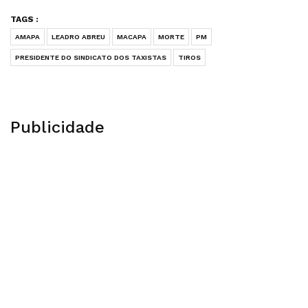
TAGS :
AMAPA
LEADRO ABREU
MACAPA
MORTE
PM
PRESIDENTE DO SINDICATO DOS TAXISTAS
TIROS
Publicidade