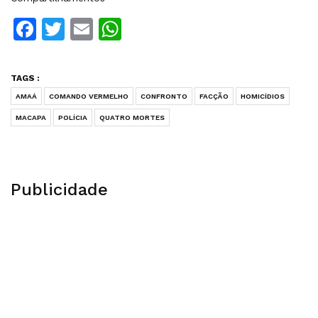
Facebook
Twitter
Email
WhatsApp
TAGS :
AMAÁ
COMANDO VERMELHO
CONFRONTO
FACÇÃO
HOMICÍDIOS
MACAPA
POLÍCIA
QUATRO MORTES
Publicidade