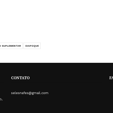
O SUPLEMENTAR
OIAPOQUE
CONTATO
F
selesnafes@gmail.com
o,