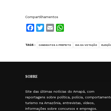
Compartilhamentos
Facebook
Twitter
Email
WhatsApp
TAGS :
CANDIDATOS A PREFEITO
DIA DA VOTAÇÃO
ELEIÇÃ
SOBRE
Site das últimas notícias do Amapá, com
reportagens sobre política, polícia, comportament
turismo na Amazônia, entrevistas, vídeos,
informações sobre concursos e empregos.