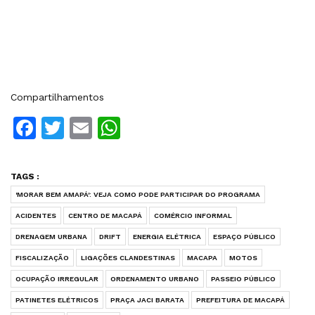
Compartilhamentos
Facebook
Twitter
Email
WhatsApp
TAGS :
'MORAR BEM AMAPÁ': VEJA COMO PODE PARTICIPAR DO PROGRAMA
ACIDENTES
CENTRO DE MACAPÁ
COMÉRCIO INFORMAL
DRENAGEM URBANA
DRIFT
ENERGIA ELÉTRICA
ESPAÇO PÚBLICO
FISCALIZAÇÃO
LIGAÇÕES CLANDESTINAS
MACAPA
MOTOS
OCUPAÇÃO IRREGULAR
ORDENAMENTO URBANO
PASSEIO PÚBLICO
PATINETES ELÉTRICOS
PRAÇA JACI BARATA
PREFEITURA DE MACAPÁ