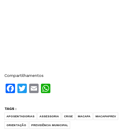
Compartilhamentos
Facebook
Twitter
Email
WhatsApp
TAGS :
APOSENTADORIAS
ASSESSORIA
CRISE
MACAPA
MACAPAPREV
ORIENTAÇÃO
PREVIDÊNCIA MUNICIPAL