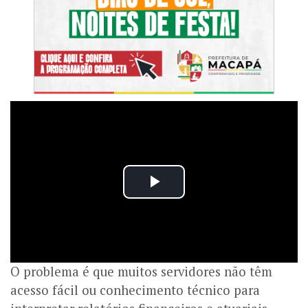
O problema é que muitos servidores não têm
acesso fácil ou conhecimento técnico para