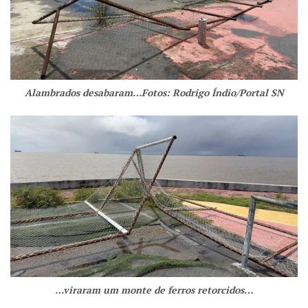
Alambrados desabaram…Fotos: Rodrigo Índio/Portal SN
…viraram um monte de ferros retorcidos…