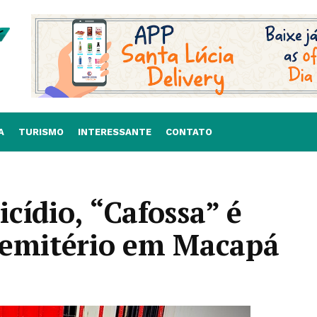
A
TURISMO
INTERESSANTE
CONTATO
cídio, “Cafossa” é
cemitério em Macapá