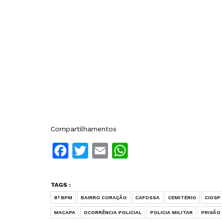
Compartilhamentos
Facebook
Twitter
Email
WhatsApp
TAGS :
8º BPM
BAIRRO CORAÇÃO
CAFOSSA
CEMITÉRIO
CIOSP
MACAPA
OCORRÊNCIA POLICIAL
POLICIA MILITAR
PRISÃO