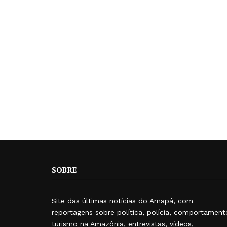
SOBRE
Site das últimas notícias do Amapá, com
reportagens sobre política, polícia, comportament
turismo na Amazônia, entrevistas, vídeos,