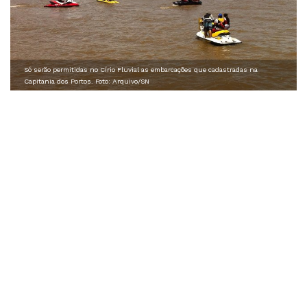
Só serão permitidas no Círio Fluvial as embarcações que cadastradas na
Capitania dos Portos. Foto: Arquivo/SN