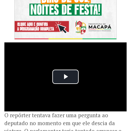
O repórter tentava fazer uma pergunta ao
deputado no momento em que ele descia da
viatura. O parlamentar teria tentado arrancar o