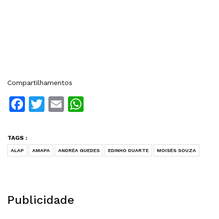
Compartilhamentos
Facebook
Twitter
Email
WhatsApp
TAGS :
ALAP
AMAPA
ANDRÉA GUEDES
EDINHO DUARTE
MOISÉS SOUZA
Publicidade