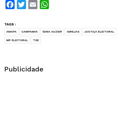
Facebook
Twitter
Email
WhatsApp
TAGS :
AMAPA
CAMPANHA
EDNA AUZIER
IGREJAS
JUSTIÇA ELEITORAL
MP ELEITORAL
TSE
Publicidade