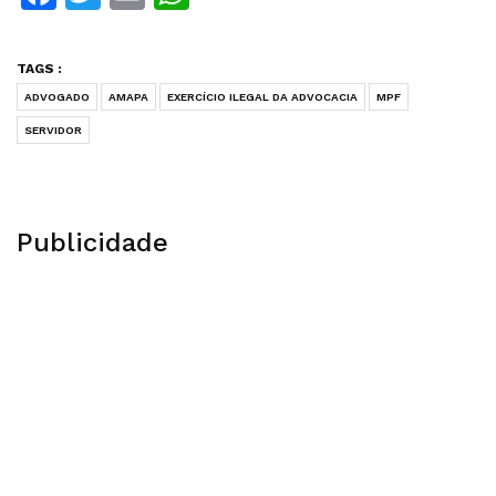
TAGS :
ADVOGADO
AMAPA
EXERCÍCIO ILEGAL DA ADVOCACIA
MPF
SERVIDOR
Publicidade