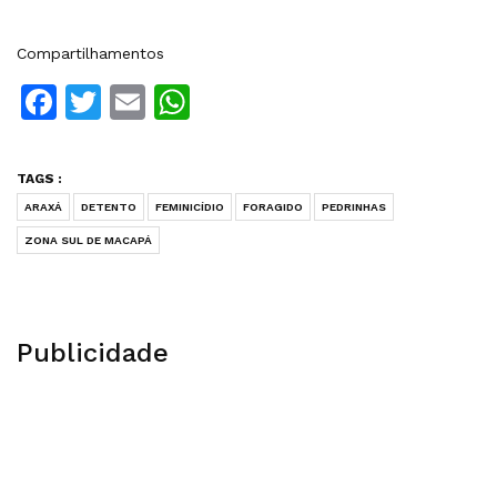
Compartilhamentos
Facebook
Twitter
Email
WhatsApp
TAGS :
ARAXÁ
DETENTO
FEMINICÍDIO
FORAGIDO
PEDRINHAS
ZONA SUL DE MACAPÁ
Publicidade