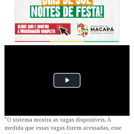
“O sistema mostra as vagas disponíveis. À
medida que essas vagas forem acessadas, esse