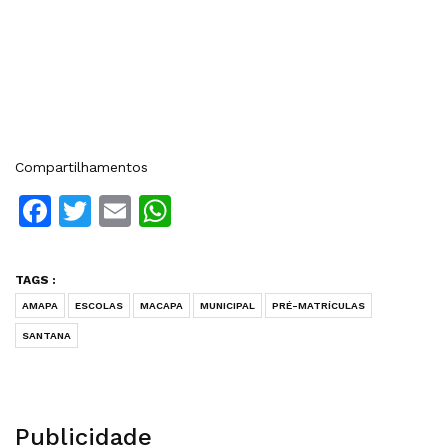
Compartilhamentos
Facebook
Twitter
Email
WhatsApp
TAGS :
AMAPA
ESCOLAS
MACAPA
MUNICIPAL
PRÉ-MATRÍCULAS
SANTANA
Publicidade