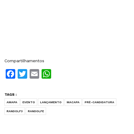
Compartilhamentos
Facebook
Twitter
Email
WhatsApp
TAGS :
AMAPA
EVENTO
LANÇAMENTO
MACAPA
PRÉ-CANDIDATURA
RANDOLF3
RANDOLFE