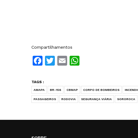
Compartilhamentos
Facebook
Twitter
Email
WhatsApp
TAGS :
AMAPA
BR-156
CBMAP
CORPO DE BOMBEIROS
INCENDI
PASSAGEIROS
RODOVIA
SEGURANÇA VIÁRIA
SOROROCA
SOBRE