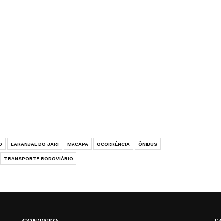
O
LARANJAL DO JARI
MACAPA
OCORRÊNCIA
ÔNIBUS
TRANSPORTE RODOVIÁRIO
CONTATO
F