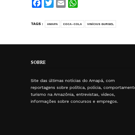
Facebook
Twitter
Email
WhatsApp
TAGS :
AMAPA
COCA-COLA
VINÍCIUS GURGEL
SOBRE
Site das últimas notícias do Amapá, com
reportagens sobre política, polícia, comportament
turismo na Amazônia, entrevistas, vídeos,
informações sobre concursos e empregos.