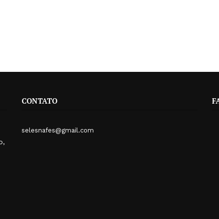
CONTATO
F
selesnafes@gmail.com
o,