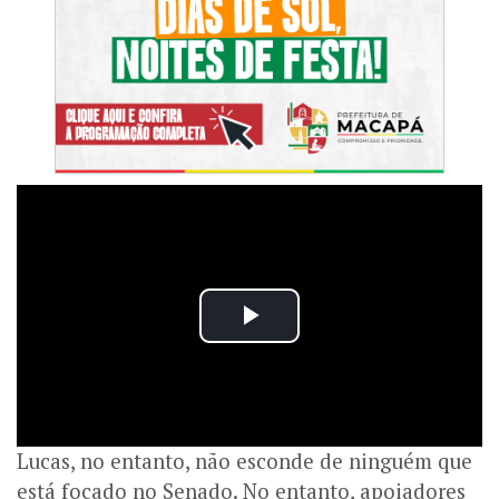
Lucas, no entanto, não esconde de ninguém que
está focado no Senado. No entanto, apoiadores