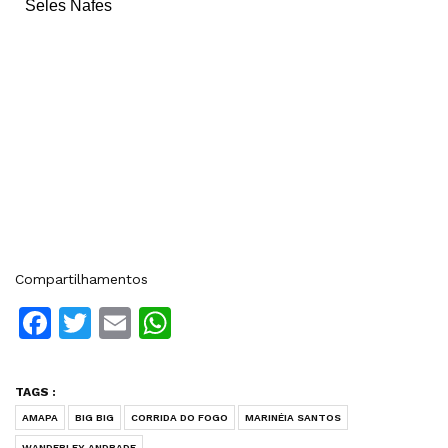
Seles Nafes
Compartilhamentos
Facebook
Twitter
Email
WhatsApp
TAGS :
AMAPA
BIG BIG
CORRIDA DO FOGO
MARINÉIA SANTOS
WANDERLEY ANDRADE