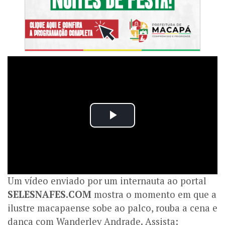
Um vídeo enviado por um internauta ao portal
SELESNAFES.COM
mostra o momento em que a
ilustre macapaense sobe ao palco, rouba a cena e
dança com Wanderley Andrade. Assista: