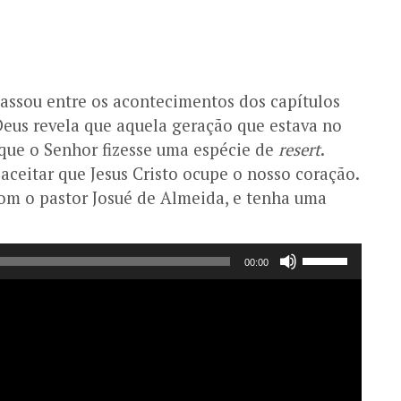
assou entre os acontecimentos dos capítulos
us revela que aquela geração que estava no
 que o Senhor fizesse uma espécie de
resert
.
 aceitar que Jesus Cristo ocupe o nosso coração.
 com o pastor Josué de Almeida, e tenha uma
Use
00:00
as
setas
para
cima
ou
para
baixo