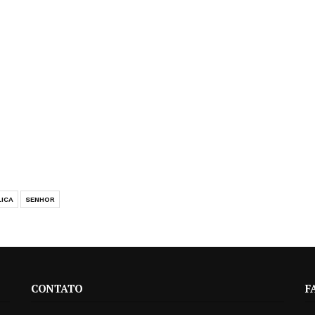
LICA
SENHOR
CONTATO
F