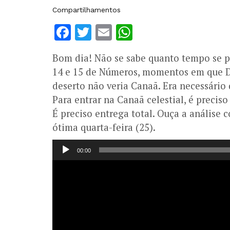
Compartilhamentos
Facebook
Twitter
Email
WhatsApp
Bom dia! Não se sabe quanto tempo se p
14 e 15 de Números, momentos em que De
deserto não veria Canaã. Era necessário
Para entrar na Canaã celestial, é preciso
É preciso entrega total. Ouça a análise
ótima quarta-feira (25).
Tocador
00:00
de
áudio