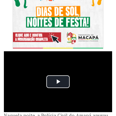
Naquela noite, a Polícia Civil do Amapá apurou