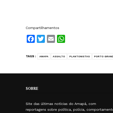
Compartilhamentos
Facebook
Twitter
Email
WhatsApp
TAGS :
AMAPA
ASSALTO
PLANTONISTAS
PORTO GRAN
SOBRE
Site das últimas notícias do Amapá, com
reportagens sobre política, polícia, comportament