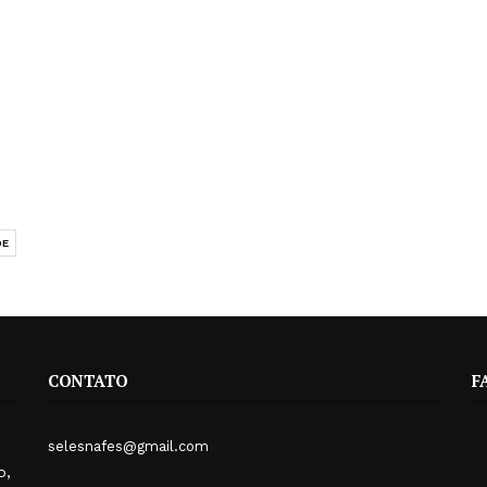
DE
CONTATO
F
selesnafes@gmail.com
o,