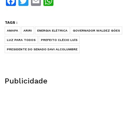
Facebook
Twitter
Email
WhatsApp
TAGS :
AMAPA
ARIRI
ENERGIA ELÉTRICA
GOVERNADOR WALDEZ GÓES
LUZ PARA TODOS
PREFEITO CLÉCIO LUÍS
PRESIDENTE DO SENADO DAVI ALCOLUMBRE
Publicidade