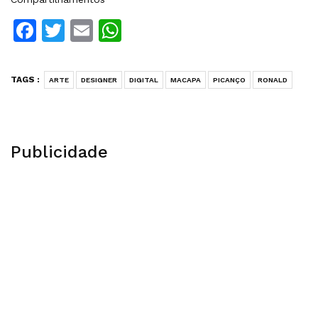
Facebook
Twitter
Email
WhatsApp
TAGS :
ARTE
DESIGNER
DIGITAL
MACAPA
PICANÇO
RONALD
Publicidade