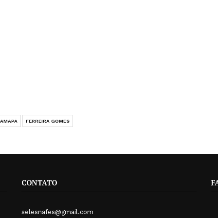
 AMAPÁ
FERREIRA GOMES
CONTATO
F
selesnafes@gmail.com