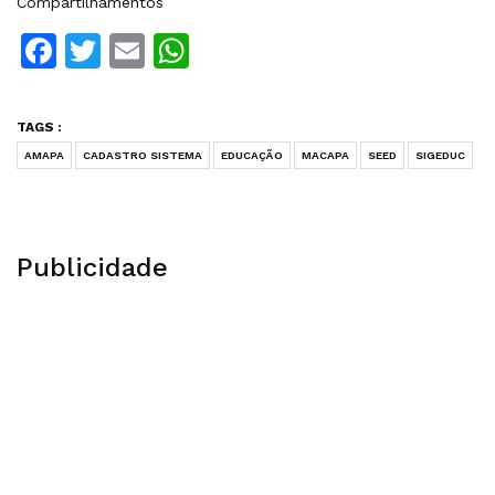
Compartilhamentos
Facebook
Twitter
Email
WhatsApp
TAGS :
AMAPA
CADASTRO SISTEMA
EDUCAÇÃO
MACAPA
SEED
SIGEDUC
Publicidade