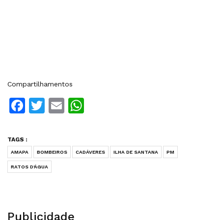
Compartilhamentos
Facebook
Twitter
Email
WhatsApp
TAGS :
AMAPA
BOMBEIROS
CADÁVERES
ILHA DE SANTANA
PM
RATOS D'ÁGUA
Publicidade