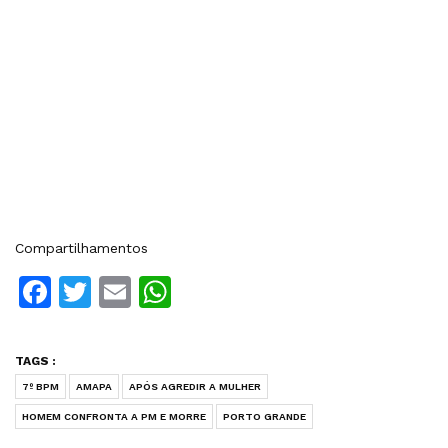
Compartilhamentos
Facebook
Twitter
Email
WhatsApp
TAGS :
7º BPM
AMAPA
APÓS AGREDIR A MULHER
HOMEM CONFRONTA A PM E MORRE
PORTO GRANDE