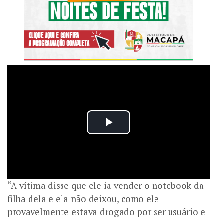
“A vítima disse que ele ia vender o notebook da
filha dela e ela não deixou, como ele
provavelmente estava drogado por ser usuário e