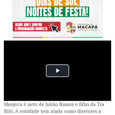
Munjoca é neto de Julião Ramos e filho da Tia
Biló. A entidade tem ainda como diretores a