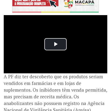
A PF diz ter descoberto que os produtos seriam
vendidos em farmácias e em lojas de
suplementos. Os inibidores têm venda permitida,
mas precisam de receita médica. Os
anabolizantes não possuem registro na Agência
Nacional de Vigilância Sanitária (Anvisa).