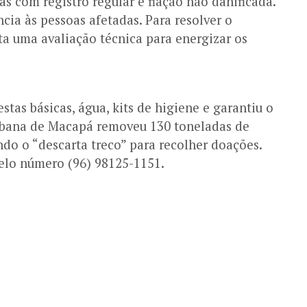
as com registro regular e fiação não danificada.
cia às pessoas afetadas. Para resolver o
ta uma avaliação técnica para energizar os
stas básicas, água, kits de higiene e garantiu o
 Urbana de Macapá removeu 130 toneladas de
ndo o “descarta treco” para recolher doações.
elo número (96) 98125-1151.