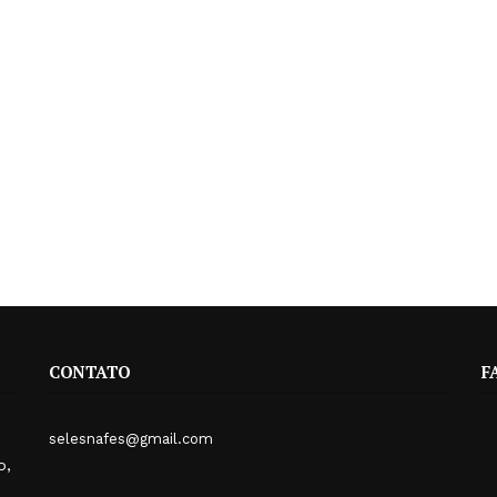
CONTATO
F
selesnafes@gmail.com
o,