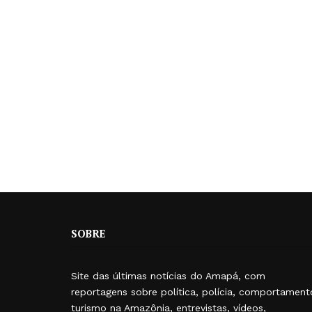
SOBRE
Site das últimas notícias do Amapá, com
reportagens sobre política, polícia, comportament
turismo na Amazônia, entrevistas, vídeos,