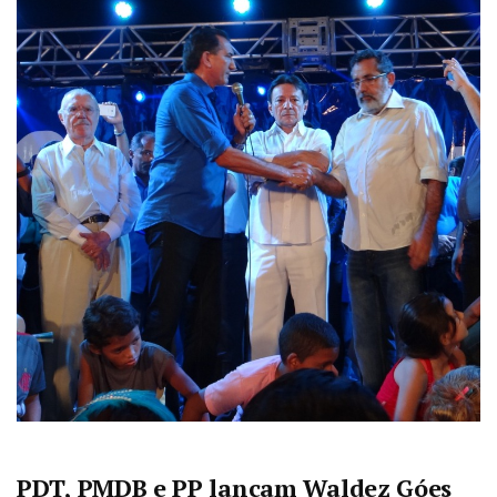
PDT, PMDB e PP lançam Waldez Góes