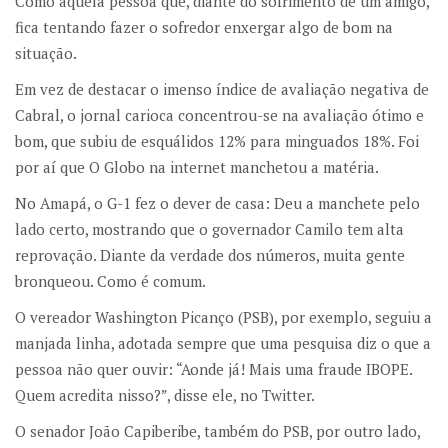
Como aquela pessoa que, diante do sofrimento de um amigo,
fica tentando fazer o sofredor enxergar algo de bom na
situação.
Em vez de destacar o imenso índice de avaliação negativa de
Cabral, o jornal carioca concentrou-se na avaliação ótimo e
bom, que subiu de esquálidos 12% para minguados 18%. Foi
por aí que O Globo na internet manchetou a matéria.
No Amapá, o G-1 fez o dever de casa: Deu a manchete pelo
lado certo, mostrando que o governador Camilo tem alta
reprovação. Diante da verdade dos números, muita gente
bronqueou. Como é comum.
O vereador Washington Picanço (PSB), por exemplo, seguiu a
manjada linha, adotada sempre que uma pesquisa diz o que a
pessoa não quer ouvir: “Aonde já! Mais uma fraude IBOPE.
Quem acredita nisso?”, disse ele, no Twitter.
O senador João Capiberibe, também do PSB, por outro lado,