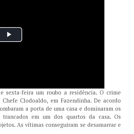
e sexta-feira um roubo a residência. O crime
ro Chefe Clodoaldo, em Fazendinha. De acordo
rombaram a porta de uma casa e dominaram os
 trancados em um dos quartos da casa. Os
bjetos. As vítimas conseguiram se desamarrar e