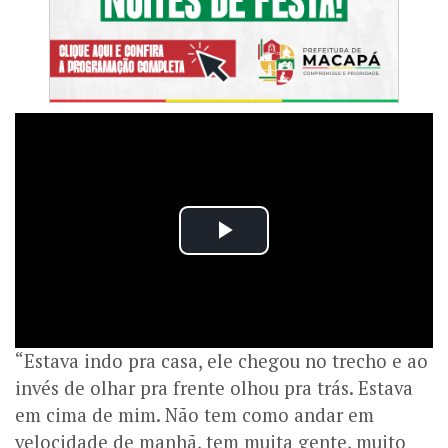
“Estava indo pra casa, ele chegou no trecho e ao
invés de olhar pra frente olhou pra trás. Estava
em cima de mim. Não tem como andar em
velocidade de manhã, tem muita gente, muito