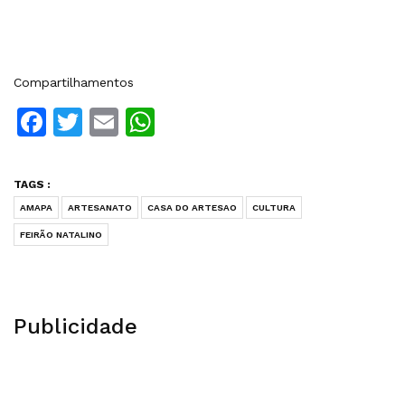
Compartilhamentos
Facebook
Twitter
Email
WhatsApp
TAGS :
AMAPA
ARTESANATO
CASA DO ARTESAO
CULTURA
FEIRÃO NATALINO
Publicidade