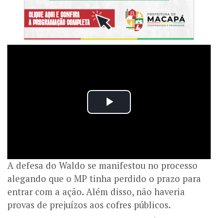
A defesa do Waldo se manifestou no processo
alegando que o MP tinha perdido o prazo para
entrar com a ação. Além disso, não haveria
provas de prejuízos aos cofres públicos.