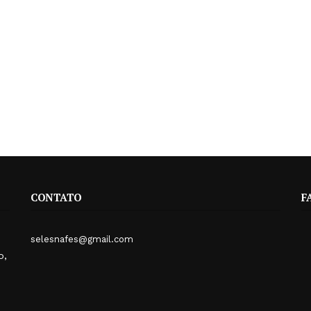
CONTATO
F
selesnafes@gmail.com
o,