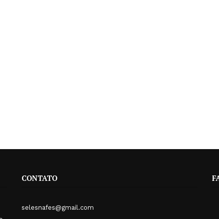
CONTATO
F
selesnafes@gmail.com