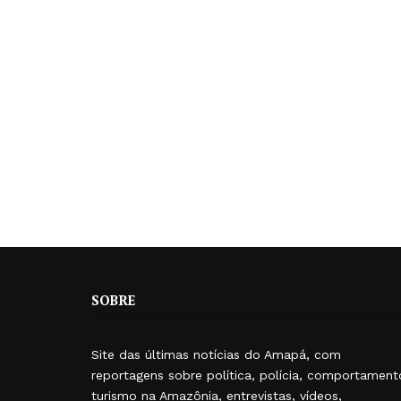
SOBRE
Site das últimas notícias do Amapá, com
reportagens sobre política, polícia, comportament
turismo na Amazônia, entrevistas, vídeos,