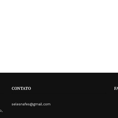
CONTATO
F
selesnafes@gmail.com
o,