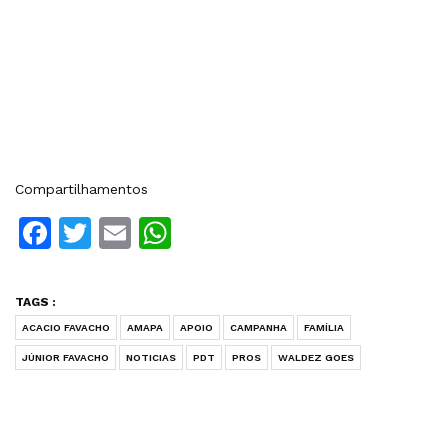
Compartilhamentos
Facebook
Twitter
Email
WhatsApp
TAGS :
ACACIO FAVACHO
AMAPA
APOIO
CAMPANHA
FAMÍLIA
JÚNIOR FAVACHO
NOTICIAS
PDT
PROS
WALDEZ GOES