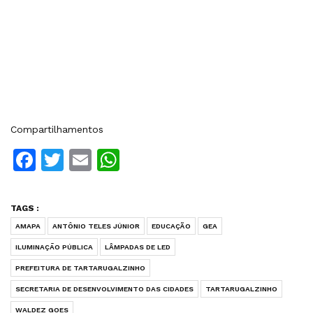
Compartilhamentos
Facebook
Twitter
Email
WhatsApp
TAGS :
AMAPA
ANTÔNIO TELES JÚNIOR
EDUCAÇÃO
GEA
ILUMINAÇĀO PÚBLICA
LÂMPADAS DE LED
PREFEITURA DE TARTARUGALZINHO
SECRETARIA DE DESENVOLVIMENTO DAS CIDADES
TARTARUGALZINHO
WALDEZ GOES