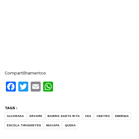
Compartilhamentos
Facebook
Twitter
Email
WhatsApp
TAGS :
ALVORADA
ÁRVORE
BAIRRO SANTA RITA
CEA
CENTRO
ENERGIA
ESCOLA TIRADENTES
MACAPA
QUEDA