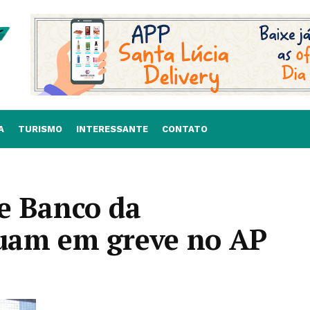
A
TURISMO
INTERESSANTE
CONTATO
e Banco da
uam em greve no AP